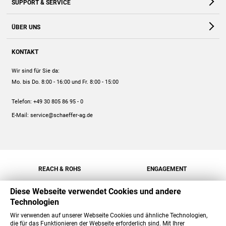
SUPPORT & SERVICE
Webshop
Kontakt
ÜBER UNS
FAQ
Unternehmen
Online-Hilfe
KONTAKT
Historie
Anleitungen
Wir sind für Sie da:
Engagement
Preise
Mo. bis Do. 8:00 - 16:00
und Fr. 8:00 - 15:00
Jobs
Mengenrabatt
Telefon:
+49 30 805 86 95 - 0
Versand
E-Mail:
service@schaeffer-ag.de
REACH & ROHS
ENGAGEMENT
Diese Webseite verwendet Cookies und andere
Technologien
Wir verwenden auf unserer Webseite Cookies und ähnliche Technologien,
die für das Funktionieren der Webseite erforderlich sind. Mit Ihrer