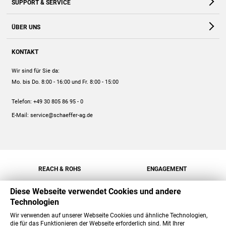
SUPPORT & SERVICE
Webshop
Kontakt
ÜBER UNS
FAQ
Unternehmen
Online-Hilfe
KONTAKT
Historie
Anleitungen
Wir sind für Sie da:
Engagement
Preise
Mo. bis Do. 8:00 - 16:00
und Fr. 8:00 - 15:00
Jobs
Mengenrabatt
Telefon:
+49 30 805 86 95 - 0
Versand
E-Mail:
service@schaeffer-ag.de
REACH & ROHS
ENGAGEMENT
Diese Webseite verwendet Cookies und andere
Technologien
Wir verwenden auf unserer Webseite Cookies und ähnliche Technologien,
die für das Funktionieren der Webseite erforderlich sind. Mit Ihrer