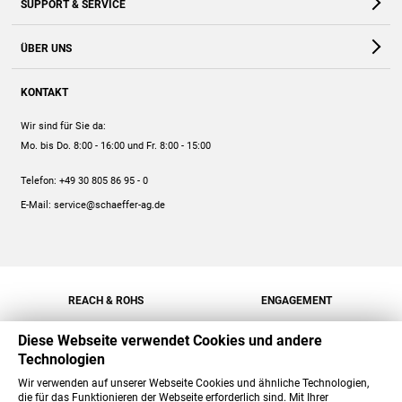
SUPPORT & SERVICE
Webshop
Kontakt
ÜBER UNS
FAQ
Unternehmen
Online-Hilfe
KONTAKT
Historie
Anleitungen
Wir sind für Sie da:
Engagement
Preise
Mo. bis Do. 8:00 - 16:00
und Fr. 8:00 - 15:00
Jobs
Mengenrabatt
Telefon:
+49 30 805 86 95 - 0
Versand
E-Mail:
service@schaeffer-ag.de
REACH & ROHS
ENGAGEMENT
Diese Webseite verwendet Cookies und andere
Technologien
Wir verwenden auf unserer Webseite Cookies und ähnliche Technologien,
die für das Funktionieren der Webseite erforderlich sind. Mit Ihrer