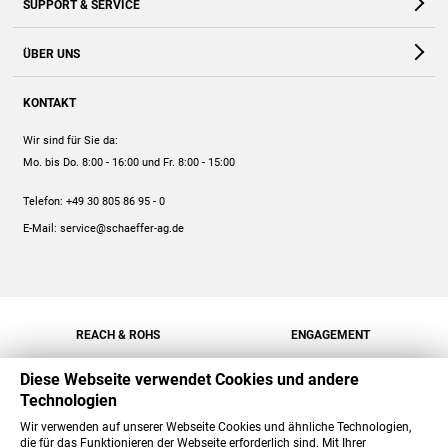
SUPPORT & SERVICE
Webshop
Kontakt
ÜBER UNS
FAQ
Unternehmen
Online-Hilfe
KONTAKT
Historie
Anleitungen
Wir sind für Sie da:
Engagement
Preise
Mo. bis Do. 8:00 - 16:00
und Fr. 8:00 - 15:00
Jobs
Mengenrabatt
Telefon:
+49 30 805 86 95 - 0
Versand
E-Mail:
service@schaeffer-ag.de
REACH & ROHS
ENGAGEMENT
Diese Webseite verwendet Cookies und andere
Technologien
Wir verwenden auf unserer Webseite Cookies und ähnliche Technologien,
die für das Funktionieren der Webseite erforderlich sind. Mit Ihrer