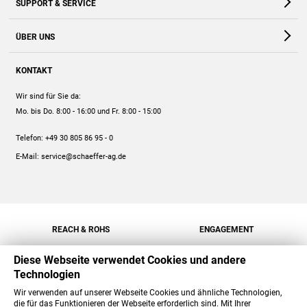
SUPPORT & SERVICE
Webshop
Kontakt
ÜBER UNS
FAQ
Unternehmen
Online-Hilfe
KONTAKT
Historie
Anleitungen
Wir sind für Sie da:
Engagement
Preise
Mo. bis Do. 8:00 - 16:00
und Fr. 8:00 - 15:00
Jobs
Mengenrabatt
Telefon:
+49 30 805 86 95 - 0
Versand
E-Mail:
service@schaeffer-ag.de
REACH & ROHS
ENGAGEMENT
Diese Webseite verwendet Cookies und andere
Technologien
Wir verwenden auf unserer Webseite Cookies und ähnliche Technologien,
die für das Funktionieren der Webseite erforderlich sind. Mit Ihrer