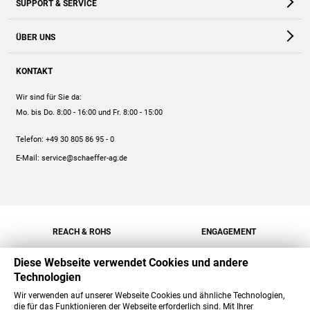
SUPPORT & SERVICE
Webshop
Kontakt
ÜBER UNS
FAQ
Unternehmen
Online-Hilfe
KONTAKT
Historie
Anleitungen
Wir sind für Sie da:
Engagement
Preise
Mo. bis Do. 8:00 - 16:00
und Fr. 8:00 - 15:00
Jobs
Mengenrabatt
Telefon:
+49 30 805 86 95 - 0
Versand
E-Mail:
service@schaeffer-ag.de
REACH & ROHS
ENGAGEMENT
Diese Webseite verwendet Cookies und andere
Technologien
Wir verwenden auf unserer Webseite Cookies und ähnliche Technologien,
die für das Funktionieren der Webseite erforderlich sind. Mit Ihrer