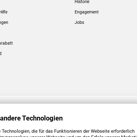
Historie
Gewindebolzen & -hülsen
Hilfe
Engagement
ungen
Jobs
rabatt
d
ENGAGEMENT
UNSERE NIEDE
 andere Technologien
Technologien, die für das Funktionieren der Webseite erforderlich