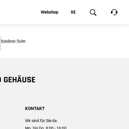
t, was Sie
Webshop
DE
te
Produktgalerie
EN
e
FR
chsen
D GEHÄUSE
KONTAKT
Wir sind für Sie da:
Mo. bis Do. 8:00 - 16:00