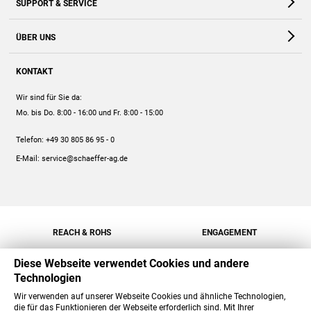
SUPPORT & SERVICE
Webshop
Kontakt
ÜBER UNS
FAQ
Unternehmen
Online-Hilfe
KONTAKT
Historie
Anleitungen
Wir sind für Sie da:
Engagement
Preise
Mo. bis Do. 8:00 - 16:00
und Fr. 8:00 - 15:00
Jobs
Mengenrabatt
Telefon:
+49 30 805 86 95 - 0
Versand
E-Mail:
service@schaeffer-ag.de
REACH & ROHS
ENGAGEMENT
Diese Webseite verwendet Cookies und andere
Technologien
Wir verwenden auf unserer Webseite Cookies und ähnliche Technologien,
die für das Funktionieren der Webseite erforderlich sind. Mit Ihrer