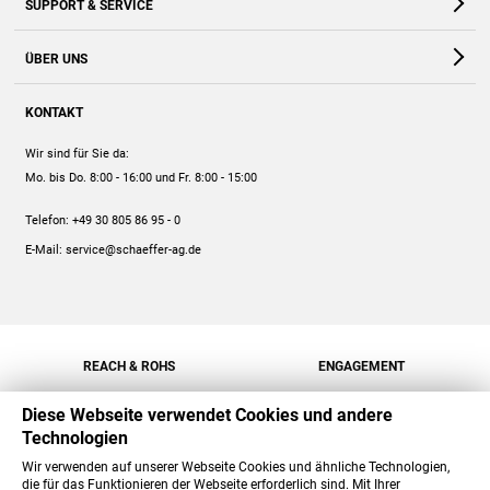
SUPPORT & SERVICE
Webshop
Kontakt
ÜBER UNS
FAQ
Unternehmen
Online-Hilfe
KONTAKT
Historie
Anleitungen
Wir sind für Sie da:
Engagement
Preise
Mo. bis Do. 8:00 - 16:00
und Fr. 8:00 - 15:00
Jobs
Mengenrabatt
Telefon:
+49 30 805 86 95 - 0
Versand
E-Mail:
service@schaeffer-ag.de
REACH & ROHS
ENGAGEMENT
Diese Webseite verwendet Cookies und andere
Technologien
Wir verwenden auf unserer Webseite Cookies und ähnliche Technologien,
die für das Funktionieren der Webseite erforderlich sind. Mit Ihrer