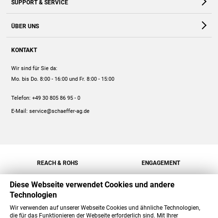
SUPPORT & SERVICE
Webshop
Kontakt
ÜBER UNS
FAQ
Unternehmen
Online-Hilfe
KONTAKT
Historie
Anleitungen
Wir sind für Sie da:
Engagement
Preise
Mo. bis Do. 8:00 - 16:00
und Fr. 8:00 - 15:00
Jobs
Mengenrabatt
Telefon:
+49 30 805 86 95 - 0
Versand
E-Mail:
service@schaeffer-ag.de
REACH & ROHS
ENGAGEMENT
Diese Webseite verwendet Cookies und andere
Technologien
Wir verwenden auf unserer Webseite Cookies und ähnliche Technologien,
die für das Funktionieren der Webseite erforderlich sind. Mit Ihrer