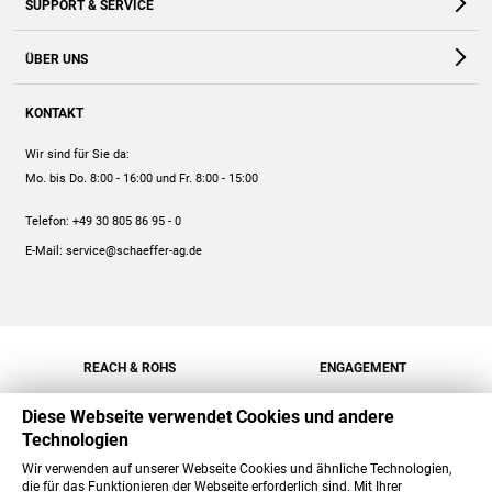
SUPPORT & SERVICE
Webshop
Kontakt
ÜBER UNS
FAQ
Unternehmen
Online-Hilfe
KONTAKT
Historie
Anleitungen
Wir sind für Sie da:
Engagement
Preise
Mo. bis Do. 8:00 - 16:00
und Fr. 8:00 - 15:00
Jobs
Mengenrabatt
Telefon:
+49 30 805 86 95 - 0
Versand
E-Mail:
service@schaeffer-ag.de
REACH & ROHS
ENGAGEMENT
Diese Webseite verwendet Cookies und andere
Technologien
Wir verwenden auf unserer Webseite Cookies und ähnliche Technologien,
die für das Funktionieren der Webseite erforderlich sind. Mit Ihrer