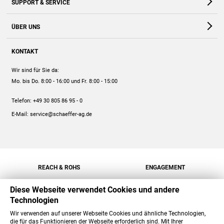
SUPPORT & SERVICE
Webshop
Kontakt
ÜBER UNS
FAQ
Unternehmen
Online-Hilfe
KONTAKT
Historie
Anleitungen
Wir sind für Sie da:
Engagement
Preise
Mo. bis Do. 8:00 - 16:00
und Fr. 8:00 - 15:00
Jobs
Mengenrabatt
Telefon:
+49 30 805 86 95 - 0
Versand
E-Mail:
service@schaeffer-ag.de
REACH & ROHS
ENGAGEMENT
Diese Webseite verwendet Cookies und andere
Technologien
Wir verwenden auf unserer Webseite Cookies und ähnliche Technologien,
die für das Funktionieren der Webseite erforderlich sind. Mit Ihrer