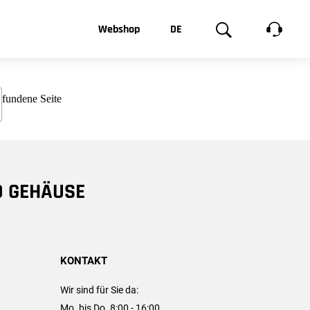
t, was Sie
Webshop
DE
te
Produktgalerie
EN
e
FR
chsen
D GEHÄUSE
KONTAKT
Wir sind für Sie da:
Mo. bis Do. 8:00 - 16:00