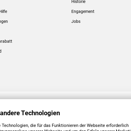
Historie
Gewindebolzen & -hülsen
Hilfe
Engagement
ungen
Jobs
rabatt
d
ENGAGEMENT
UNSERE NIEDE
 andere Technologien
Technologien, die für das Funktionieren der Webseite erforderlich