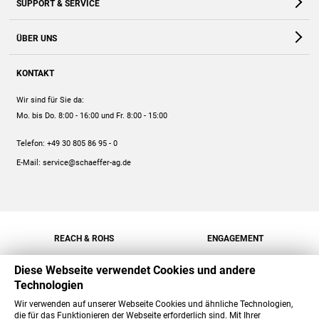
SUPPORT & SERVICE
Webshop
Kontakt
ÜBER UNS
FAQ
Unternehmen
Online-Hilfe
KONTAKT
Historie
Anleitungen
Wir sind für Sie da:
Engagement
Preise
Mo. bis Do. 8:00 - 16:00
und Fr. 8:00 - 15:00
Jobs
Mengenrabatt
Telefon:
+49 30 805 86 95 - 0
Versand
E-Mail:
service@schaeffer-ag.de
REACH & ROHS
ENGAGEMENT
Diese Webseite verwendet Cookies und andere
Technologien
Wir verwenden auf unserer Webseite Cookies und ähnliche Technologien,
die für das Funktionieren der Webseite erforderlich sind. Mit Ihrer