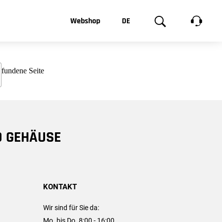
t, was Sie
Webshop
DE
te
Produktgalerie
EN
e
FR
chsen
D GEHÄUSE
KONTAKT
Wir sind für Sie da:
Mo. bis Do. 8:00 - 16:00