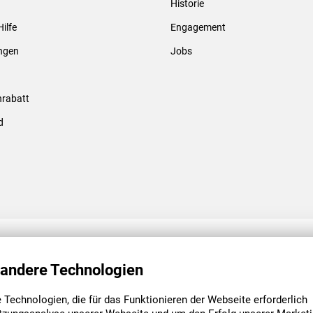
Historie
Gewindebolzen & -hülsen
Hilfe
Engagement
ungen
Jobs
rabatt
d
ENGAGEMENT
UNSERE NIEDE
 andere Technologien
Technologien, die für das Funktionieren der Webseite erforderlich