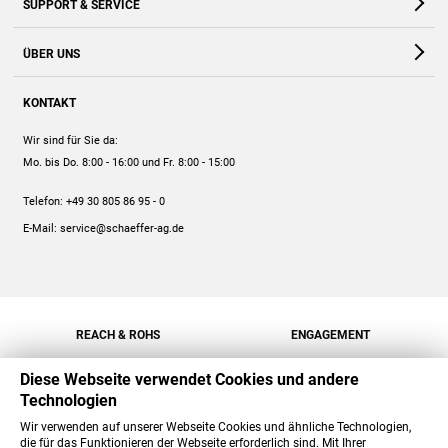
SUPPORT & SERVICE
Webshop
Kontakt
ÜBER UNS
FAQ
Unternehmen
Online-Hilfe
KONTAKT
Historie
Anleitungen
Wir sind für Sie da:
Engagement
Preise
Mo. bis Do. 8:00 - 16:00
und Fr. 8:00 - 15:00
Jobs
Mengenrabatt
Telefon:
+49 30 805 86 95 - 0
Versand
E-Mail:
service@schaeffer-ag.de
REACH & ROHS
ENGAGEMENT
Diese Webseite verwendet Cookies und andere
Technologien
Wir verwenden auf unserer Webseite Cookies und ähnliche Technologien,
die für das Funktionieren der Webseite erforderlich sind. Mit Ihrer