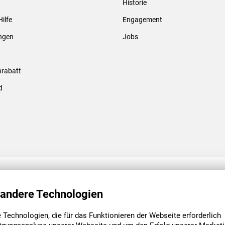
Historie
Gewindebolzen & -hülsen
Hilfe
Engagement
ungen
Jobs
rabatt
d
ENGAGEMENT
UNSERE NIEDE
 andere Technologien
Technologien, die für das Funktionieren der Webseite erforderlich