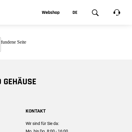
t, was Sie
Webshop
DE
te
Produktgalerie
EN
e
FR
chsen
D GEHÄUSE
KONTAKT
Wir sind für Sie da:
Mo. bis Do. 8:00 - 16:00