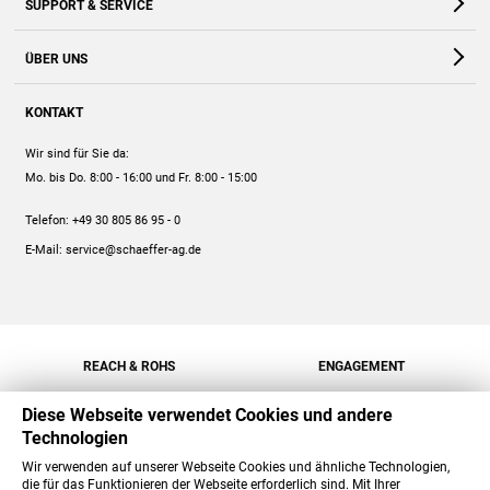
SUPPORT & SERVICE
Webshop
Kontakt
ÜBER UNS
FAQ
Unternehmen
Online-Hilfe
KONTAKT
Historie
Anleitungen
Wir sind für Sie da:
Engagement
Preise
Mo. bis Do. 8:00 - 16:00
und Fr. 8:00 - 15:00
Jobs
Mengenrabatt
Telefon:
+49 30 805 86 95 - 0
Versand
E-Mail:
service@schaeffer-ag.de
REACH & ROHS
ENGAGEMENT
Diese Webseite verwendet Cookies und andere
Technologien
Wir verwenden auf unserer Webseite Cookies und ähnliche Technologien,
die für das Funktionieren der Webseite erforderlich sind. Mit Ihrer