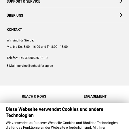
SUPPORT & SERVICE
Webshop
Kontakt
ÜBER UNS
FAQ
Unternehmen
Online-Hilfe
KONTAKT
Historie
Anleitungen
Wir sind für Sie da:
Engagement
Preise
Mo. bis Do. 8:00 - 16:00
und Fr. 8:00 - 15:00
Jobs
Mengenrabatt
Telefon:
+49 30 805 86 95 - 0
Versand
E-Mail:
service@schaeffer-ag.de
REACH & ROHS
ENGAGEMENT
Diese Webseite verwendet Cookies und andere
Technologien
Wir verwenden auf unserer Webseite Cookies und ähnliche Technologien,
die für das Funktionieren der Webseite erforderlich sind. Mit Ihrer