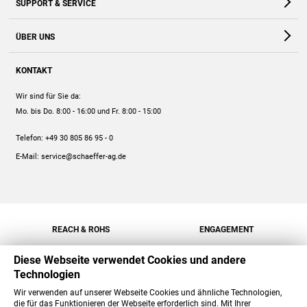
SUPPORT & SERVICE
Webshop
Kontakt
ÜBER UNS
FAQ
Unternehmen
Online-Hilfe
KONTAKT
Historie
Anleitungen
Wir sind für Sie da:
Engagement
Preise
Mo. bis Do. 8:00 - 16:00
und Fr. 8:00 - 15:00
Jobs
Mengenrabatt
Telefon:
+49 30 805 86 95 - 0
Versand
E-Mail:
service@schaeffer-ag.de
REACH & ROHS
ENGAGEMENT
Diese Webseite verwendet Cookies und andere
Technologien
Wir verwenden auf unserer Webseite Cookies und ähnliche Technologien,
die für das Funktionieren der Webseite erforderlich sind. Mit Ihrer