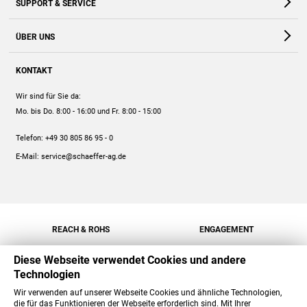
SUPPORT & SERVICE
Webshop
Kontakt
ÜBER UNS
FAQ
Unternehmen
Online-Hilfe
KONTAKT
Historie
Anleitungen
Wir sind für Sie da:
Engagement
Preise
Mo. bis Do. 8:00 - 16:00
und Fr. 8:00 - 15:00
Jobs
Mengenrabatt
Telefon:
+49 30 805 86 95 - 0
Versand
E-Mail:
service@schaeffer-ag.de
REACH & ROHS
ENGAGEMENT
Diese Webseite verwendet Cookies und andere
Technologien
Wir verwenden auf unserer Webseite Cookies und ähnliche Technologien,
die für das Funktionieren der Webseite erforderlich sind. Mit Ihrer