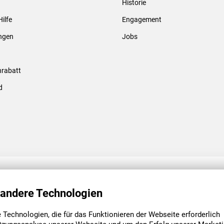
Historie
Gewindebolzen & -hülsen
Hilfe
Engagement
ungen
Jobs
rabatt
d
ENGAGEMENT
UNSERE NIEDE
 andere Technologien
Technologien, die für das Funktionieren der Webseite erforderlich