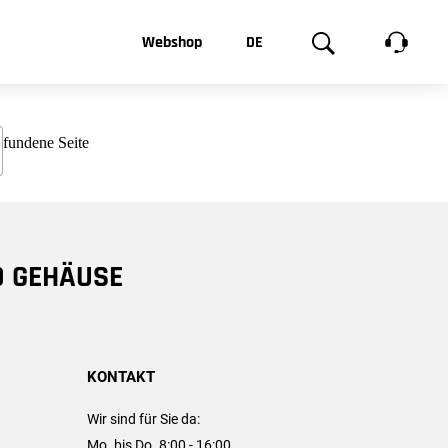
t, was Sie
Webshop
DE
te
Produktgalerie
EN
e
FR
chsen
D GEHÄUSE
KONTAKT
Wir sind für Sie da:
Mo. bis Do. 8:00 - 16:00