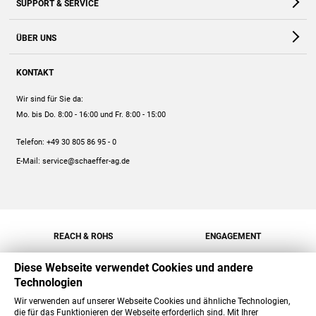
SUPPORT & SERVICE
Webshop
Kontakt
ÜBER UNS
FAQ
Unternehmen
Online-Hilfe
KONTAKT
Historie
Anleitungen
Wir sind für Sie da:
Engagement
Preise
Mo. bis Do. 8:00 - 16:00
und Fr. 8:00 - 15:00
Jobs
Mengenrabatt
Telefon:
+49 30 805 86 95 - 0
Versand
E-Mail:
service@schaeffer-ag.de
REACH & ROHS
ENGAGEMENT
Diese Webseite verwendet Cookies und andere
Technologien
Wir verwenden auf unserer Webseite Cookies und ähnliche Technologien,
die für das Funktionieren der Webseite erforderlich sind. Mit Ihrer