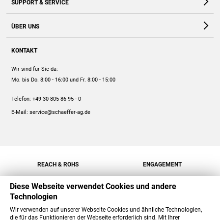
SUPPORT & SERVICE
Webshop
Kontakt
ÜBER UNS
FAQ
Unternehmen
Online-Hilfe
KONTAKT
Historie
Anleitungen
Wir sind für Sie da:
Engagement
Preise
Mo. bis Do. 8:00 - 16:00
und Fr. 8:00 - 15:00
Jobs
Mengenrabatt
Telefon:
+49 30 805 86 95 - 0
Versand
E-Mail:
service@schaeffer-ag.de
REACH & ROHS
ENGAGEMENT
Diese Webseite verwendet Cookies und andere
Technologien
Wir verwenden auf unserer Webseite Cookies und ähnliche Technologien,
die für das Funktionieren der Webseite erforderlich sind. Mit Ihrer