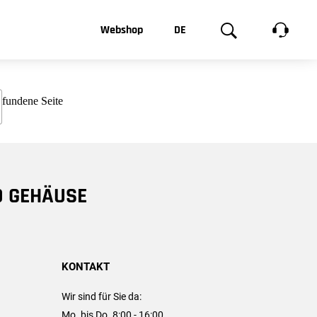
t, was Sie
Webshop
DE
te
Produktgalerie
EN
e
FR
chsen
D GEHÄUSE
KONTAKT
Wir sind für Sie da:
Mo. bis Do. 8:00 - 16:00