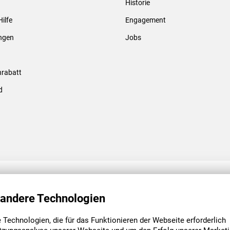
Historie
Gewindebolzen & -hülsen
Hilfe
Engagement
ungen
Jobs
rabatt
d
ENGAGEMENT
UNSERE NIEDE
 andere Technologien
Technologien, die für das Funktionieren der Webseite erforderlich