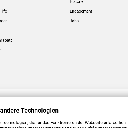
Historie
Gewindebolzen & -hülsen
Hilfe
Engagement
ungen
Jobs
rabatt
d
ENGAGEMENT
UNSERE NIEDE
 andere Technologien
Technologien, die für das Funktionieren der Webseite erforderlich