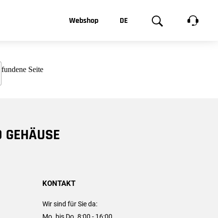
t, was Sie
Webshop
DE
te
Produktgalerie
EN
e
FR
chsen
D GEHÄUSE
KONTAKT
Wir sind für Sie da:
Mo. bis Do. 8:00 - 16:00