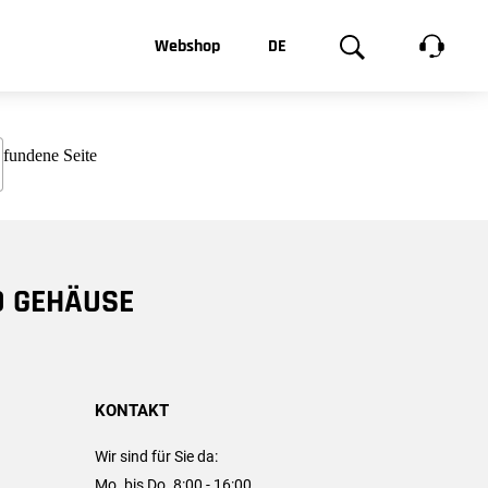
t, was Sie
Webshop
DE
te
Produktgalerie
EN
e
FR
chsen
D GEHÄUSE
KONTAKT
Wir sind für Sie da:
Mo. bis Do. 8:00 - 16:00