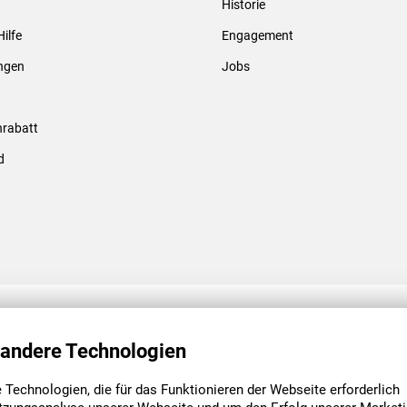
Historie
Gewindebolzen & -hülsen
Hilfe
Engagement
ungen
Jobs
rabatt
d
ENGAGEMENT
UNSERE NIEDE
 andere Technologien
Technologien, die für das Funktionieren der Webseite erforderlich