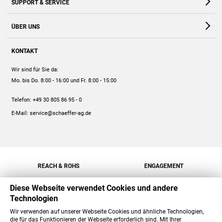
SUPPORT & SERVICE
Webshop
Kontakt
ÜBER UNS
FAQ
Unternehmen
Online-Hilfe
KONTAKT
Historie
Anleitungen
Wir sind für Sie da:
Engagement
Preise
Mo. bis Do. 8:00 - 16:00
und Fr. 8:00 - 15:00
Jobs
Mengenrabatt
Telefon:
+49 30 805 86 95 - 0
Versand
E-Mail:
service@schaeffer-ag.de
REACH & ROHS
ENGAGEMENT
Diese Webseite verwendet Cookies und andere
Technologien
Wir verwenden auf unserer Webseite Cookies und ähnliche Technologien,
die für das Funktionieren der Webseite erforderlich sind. Mit Ihrer