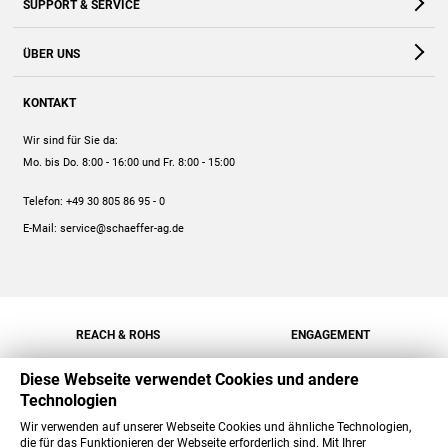
SUPPORT & SERVICE
Webshop
Kontakt
ÜBER UNS
FAQ
Unternehmen
Online-Hilfe
KONTAKT
Historie
Anleitungen
Wir sind für Sie da:
Engagement
Preise
Mo. bis Do. 8:00 - 16:00
und Fr. 8:00 - 15:00
Jobs
Mengenrabatt
Telefon:
+49 30 805 86 95 - 0
Versand
E-Mail:
service@schaeffer-ag.de
REACH & ROHS
ENGAGEMENT
Diese Webseite verwendet Cookies und andere
Technologien
Wir verwenden auf unserer Webseite Cookies und ähnliche Technologien,
die für das Funktionieren der Webseite erforderlich sind. Mit Ihrer