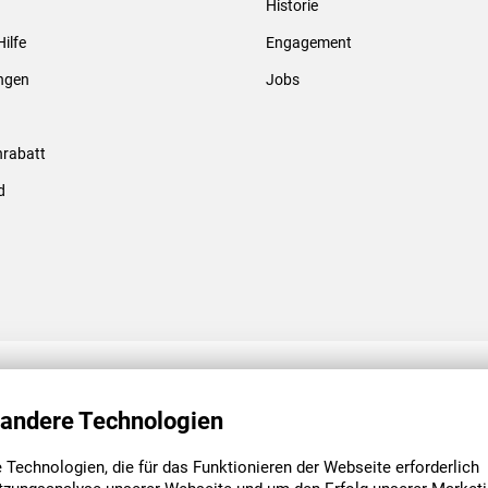
Historie
Gewindebolzen & -hülsen
Hilfe
Engagement
ungen
Jobs
rabatt
d
ENGAGEMENT
UNSERE NIEDE
 andere Technologien
Technologien, die für das Funktionieren der Webseite erforderlich