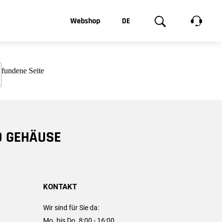
t, was Sie
Webshop
DE
te
Produktgalerie
EN
e
FR
chsen
D GEHÄUSE
KONTAKT
Wir sind für Sie da:
Mo. bis Do. 8:00 - 16:00