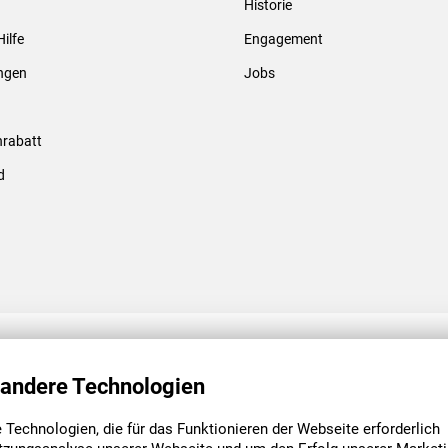
Historie
Gewindebolzen & -hülsen
Hilfe
Engagement
ungen
Jobs
rabatt
d
ENGAGEMENT
UNSERE NIEDE
 andere Technologien
Technologien, die für das Funktionieren der Webseite erforderlich