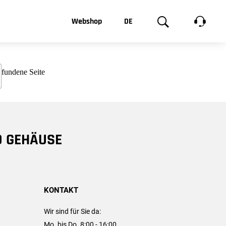
t, was Sie
Webshop
DE
te
Produktgalerie
EN
e
FR
chsen
D GEHÄUSE
KONTAKT
Wir sind für Sie da:
Mo. bis Do. 8:00 - 16:00