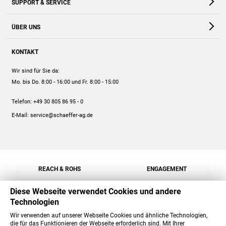
SUPPORT & SERVICE
Webshop
Kontakt
ÜBER UNS
FAQ
Unternehmen
Online-Hilfe
KONTAKT
Historie
Anleitungen
Wir sind für Sie da:
Engagement
Preise
Mo. bis Do. 8:00 - 16:00
und Fr. 8:00 - 15:00
Jobs
Mengenrabatt
Telefon:
+49 30 805 86 95 - 0
Versand
E-Mail:
service@schaeffer-ag.de
REACH & ROHS
ENGAGEMENT
Diese Webseite verwendet Cookies und andere
Technologien
Wir verwenden auf unserer Webseite Cookies und ähnliche Technologien,
die für das Funktionieren der Webseite erforderlich sind. Mit Ihrer