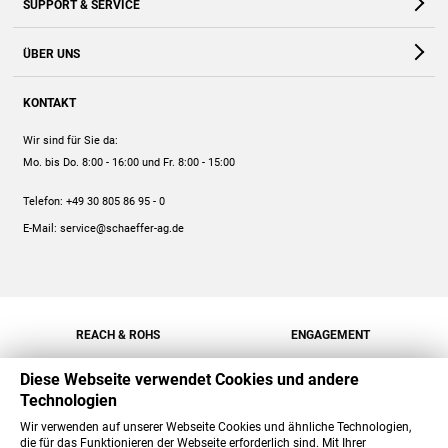
SUPPORT & SERVICE
Webshop
Kontakt
ÜBER UNS
FAQ
Unternehmen
Online-Hilfe
KONTAKT
Historie
Anleitungen
Wir sind für Sie da:
Engagement
Preise
Mo. bis Do. 8:00 - 16:00
und Fr. 8:00 - 15:00
Jobs
Mengenrabatt
Telefon:
+49 30 805 86 95 - 0
Versand
E-Mail:
service@schaeffer-ag.de
REACH & ROHS
ENGAGEMENT
Diese Webseite verwendet Cookies und andere
Technologien
Wir verwenden auf unserer Webseite Cookies und ähnliche Technologien,
die für das Funktionieren der Webseite erforderlich sind. Mit Ihrer