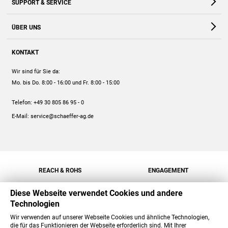
SUPPORT & SERVICE
Webshop
Kontakt
ÜBER UNS
FAQ
Unternehmen
Online-Hilfe
KONTAKT
Historie
Anleitungen
Wir sind für Sie da:
Engagement
Preise
Mo. bis Do. 8:00 - 16:00
und Fr. 8:00 - 15:00
Jobs
Mengenrabatt
Telefon:
+49 30 805 86 95 - 0
Versand
E-Mail:
service@schaeffer-ag.de
REACH & ROHS
ENGAGEMENT
Diese Webseite verwendet Cookies und andere
Technologien
Wir verwenden auf unserer Webseite Cookies und ähnliche Technologien,
die für das Funktionieren der Webseite erforderlich sind. Mit Ihrer