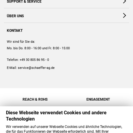
SUPPORT & SERVICE
Webshop
Kontakt
ÜBER UNS
FAQ
Unternehmen
Online-Hilfe
KONTAKT
Historie
Anleitungen
Wir sind für Sie da:
Engagement
Preise
Mo. bis Do. 8:00 - 16:00
und Fr. 8:00 - 15:00
Jobs
Mengenrabatt
Telefon:
+49 30 805 86 95 - 0
Versand
E-Mail:
service@schaeffer-ag.de
REACH & ROHS
ENGAGEMENT
Diese Webseite verwendet Cookies und andere
Technologien
Wir verwenden auf unserer Webseite Cookies und ähnliche Technologien,
die für das Funktionieren der Webseite erforderlich sind. Mit Ihrer