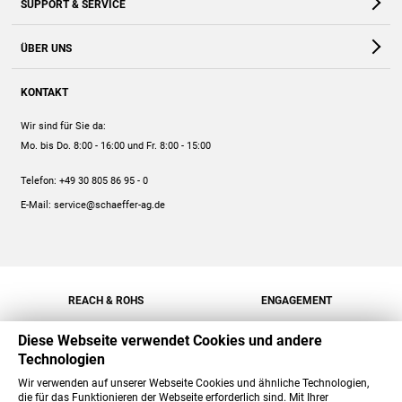
SUPPORT & SERVICE
Webshop
Kontakt
ÜBER UNS
FAQ
Unternehmen
Online-Hilfe
KONTAKT
Historie
Anleitungen
Wir sind für Sie da:
Engagement
Preise
Mo. bis Do. 8:00 - 16:00
und Fr. 8:00 - 15:00
Jobs
Mengenrabatt
Telefon:
+49 30 805 86 95 - 0
Versand
E-Mail:
service@schaeffer-ag.de
REACH & ROHS
ENGAGEMENT
Diese Webseite verwendet Cookies und andere
Technologien
Wir verwenden auf unserer Webseite Cookies und ähnliche Technologien,
die für das Funktionieren der Webseite erforderlich sind. Mit Ihrer