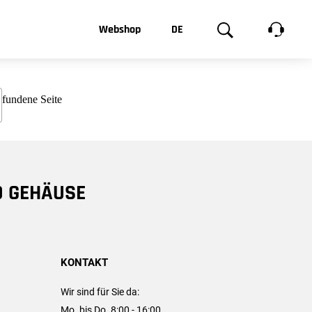
t, was Sie
Webshop
DE
te
Produktgalerie
EN
e
FR
chsen
D GEHÄUSE
KONTAKT
Wir sind für Sie da:
Mo. bis Do. 8:00 - 16:00