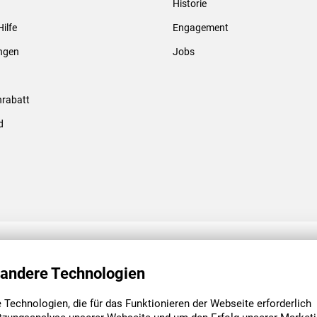
Historie
Gewindebolzen & -hülsen
Hilfe
Engagement
ungen
Jobs
rabatt
d
ENGAGEMENT
UNSERE NIEDE
 andere Technologien
Technologien, die für das Funktionieren der Webseite erforderlich