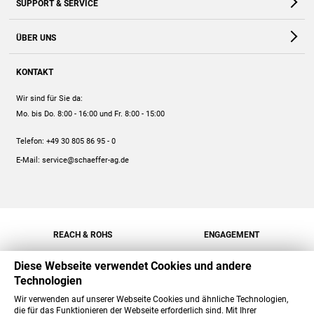
SUPPORT & SERVICE
Webshop
Kontakt
ÜBER UNS
FAQ
Unternehmen
Online-Hilfe
KONTAKT
Historie
Anleitungen
Wir sind für Sie da:
Engagement
Preise
Mo. bis Do. 8:00 - 16:00
und Fr. 8:00 - 15:00
Jobs
Mengenrabatt
Telefon:
+49 30 805 86 95 - 0
Versand
E-Mail:
service@schaeffer-ag.de
REACH & ROHS
ENGAGEMENT
Diese Webseite verwendet Cookies und andere
Technologien
Wir verwenden auf unserer Webseite Cookies und ähnliche Technologien,
die für das Funktionieren der Webseite erforderlich sind. Mit Ihrer