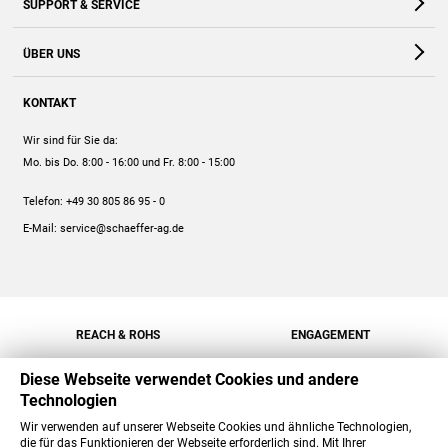
SUPPORT & SERVICE
Webshop
Kontakt
ÜBER UNS
FAQ
Unternehmen
Online-Hilfe
KONTAKT
Historie
Anleitungen
Wir sind für Sie da:
Engagement
Preise
Mo. bis Do. 8:00 - 16:00
und Fr. 8:00 - 15:00
Jobs
Mengenrabatt
Telefon:
+49 30 805 86 95 - 0
Versand
E-Mail:
service@schaeffer-ag.de
REACH & ROHS
ENGAGEMENT
Diese Webseite verwendet Cookies und andere
Technologien
Wir verwenden auf unserer Webseite Cookies und ähnliche Technologien,
die für das Funktionieren der Webseite erforderlich sind. Mit Ihrer