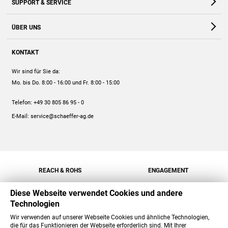
SUPPORT & SERVICE
Webshop
Kontakt
ÜBER UNS
FAQ
Unternehmen
Online-Hilfe
KONTAKT
Historie
Anleitungen
Wir sind für Sie da:
Engagement
Preise
Mo. bis Do. 8:00 - 16:00
und Fr. 8:00 - 15:00
Jobs
Mengenrabatt
Telefon:
+49 30 805 86 95 - 0
Versand
E-Mail:
service@schaeffer-ag.de
REACH & ROHS
ENGAGEMENT
Diese Webseite verwendet Cookies und andere
Technologien
Wir verwenden auf unserer Webseite Cookies und ähnliche Technologien,
die für das Funktionieren der Webseite erforderlich sind. Mit Ihrer