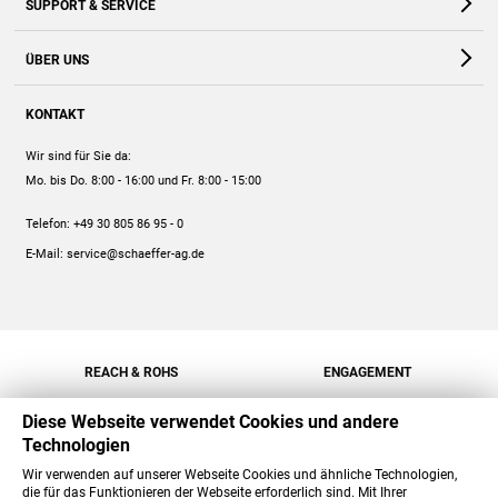
SUPPORT & SERVICE
Webshop
Kontakt
ÜBER UNS
FAQ
Unternehmen
Online-Hilfe
KONTAKT
Historie
Anleitungen
Wir sind für Sie da:
Engagement
Preise
Mo. bis Do. 8:00 - 16:00
und Fr. 8:00 - 15:00
Jobs
Mengenrabatt
Telefon:
+49 30 805 86 95 - 0
Versand
E-Mail:
service@schaeffer-ag.de
REACH & ROHS
ENGAGEMENT
Diese Webseite verwendet Cookies und andere
Technologien
Wir verwenden auf unserer Webseite Cookies und ähnliche Technologien,
die für das Funktionieren der Webseite erforderlich sind. Mit Ihrer