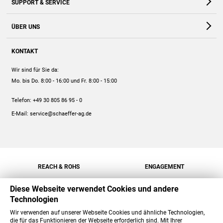
SUPPORT & SERVICE
Webshop
Kontakt
ÜBER UNS
FAQ
Unternehmen
Online-Hilfe
KONTAKT
Historie
Anleitungen
Wir sind für Sie da:
Engagement
Preise
Mo. bis Do. 8:00 - 16:00
und Fr. 8:00 - 15:00
Jobs
Mengenrabatt
Telefon:
+49 30 805 86 95 - 0
Versand
E-Mail:
service@schaeffer-ag.de
REACH & ROHS
ENGAGEMENT
Diese Webseite verwendet Cookies und andere
Technologien
Wir verwenden auf unserer Webseite Cookies und ähnliche Technologien,
die für das Funktionieren der Webseite erforderlich sind. Mit Ihrer