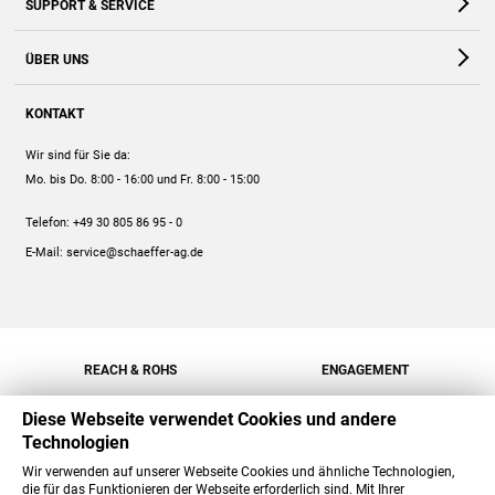
SUPPORT & SERVICE
Webshop
Kontakt
ÜBER UNS
FAQ
Unternehmen
Online-Hilfe
KONTAKT
Historie
Anleitungen
Wir sind für Sie da:
Engagement
Preise
Mo. bis Do. 8:00 - 16:00
und Fr. 8:00 - 15:00
Jobs
Mengenrabatt
Telefon:
+49 30 805 86 95 - 0
Versand
E-Mail:
service@schaeffer-ag.de
REACH & ROHS
ENGAGEMENT
Diese Webseite verwendet Cookies und andere
Technologien
Wir verwenden auf unserer Webseite Cookies und ähnliche Technologien,
die für das Funktionieren der Webseite erforderlich sind. Mit Ihrer