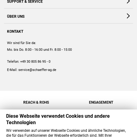
SUPPORT & SERVICE
Webshop
Kontakt
ÜBER UNS
FAQ
Unternehmen
Online-Hilfe
KONTAKT
Historie
Anleitungen
Wir sind für Sie da:
Engagement
Preise
Mo. bis Do. 8:00 - 16:00
und Fr. 8:00 - 15:00
Jobs
Mengenrabatt
Telefon:
+49 30 805 86 95 - 0
Versand
E-Mail:
service@schaeffer-ag.de
REACH & ROHS
ENGAGEMENT
Diese Webseite verwendet Cookies und andere
Technologien
Wir verwenden auf unserer Webseite Cookies und ähnliche Technologien,
die für das Funktionieren der Webseite erforderlich sind. Mit Ihrer