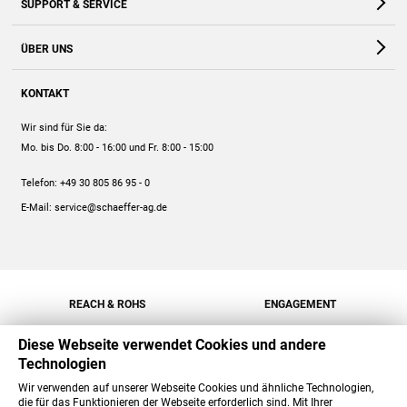
SUPPORT & SERVICE
Webshop
Kontakt
ÜBER UNS
FAQ
Unternehmen
Online-Hilfe
KONTAKT
Historie
Anleitungen
Wir sind für Sie da:
Engagement
Preise
Mo. bis Do. 8:00 - 16:00
und Fr. 8:00 - 15:00
Jobs
Mengenrabatt
Telefon:
+49 30 805 86 95 - 0
Versand
E-Mail:
service@schaeffer-ag.de
REACH & ROHS
ENGAGEMENT
Diese Webseite verwendet Cookies und andere
Technologien
Wir verwenden auf unserer Webseite Cookies und ähnliche Technologien,
die für das Funktionieren der Webseite erforderlich sind. Mit Ihrer