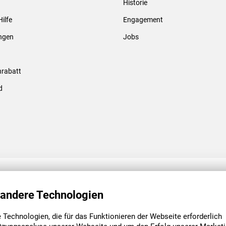
Historie
Gewindebolzen & -hülsen
Hilfe
Engagement
ungen
Jobs
rabatt
d
ENGAGEMENT
UNSERE NIEDE
 andere Technologien
Technologien, die für das Funktionieren der Webseite erforderlich