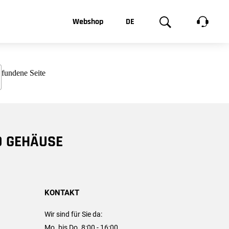
t, was Sie
Webshop
DE
te
Produktgalerie
EN
e
FR
chsen
D GEHÄUSE
KONTAKT
Wir sind für Sie da:
Mo. bis Do. 8:00 - 16:00