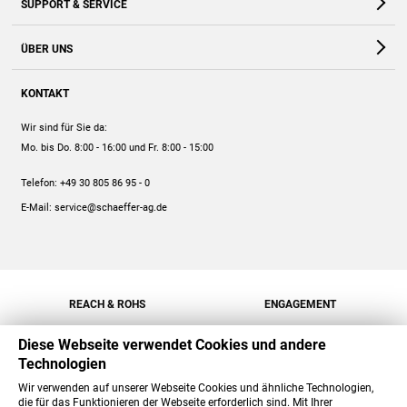
SUPPORT & SERVICE
Webshop
Kontakt
ÜBER UNS
FAQ
Unternehmen
Online-Hilfe
KONTAKT
Historie
Anleitungen
Wir sind für Sie da:
Engagement
Preise
Mo. bis Do. 8:00 - 16:00
und Fr. 8:00 - 15:00
Jobs
Mengenrabatt
Telefon:
+49 30 805 86 95 - 0
Versand
E-Mail:
service@schaeffer-ag.de
REACH & ROHS
ENGAGEMENT
Diese Webseite verwendet Cookies und andere
Technologien
Wir verwenden auf unserer Webseite Cookies und ähnliche Technologien,
die für das Funktionieren der Webseite erforderlich sind. Mit Ihrer