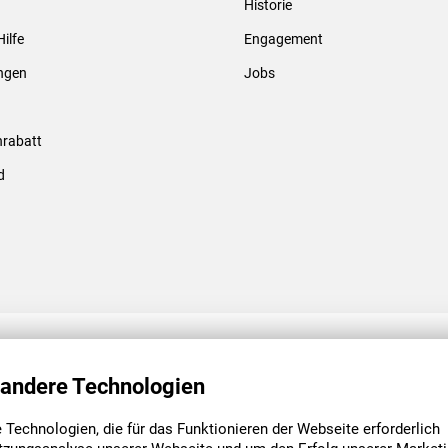
Historie
Gewindebolzen & -hülsen
Hilfe
Engagement
ungen
Jobs
rabatt
d
ENGAGEMENT
UNSERE NIEDE
 andere Technologien
Technologien, die für das Funktionieren der Webseite erforderlich