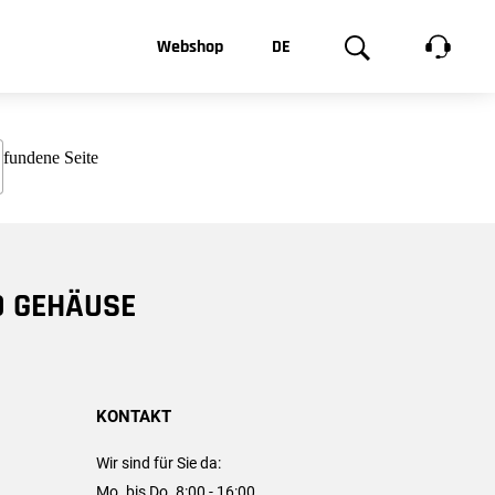
t, was Sie
Webshop
DE
te
Produktgalerie
EN
e
FR
chsen
D GEHÄUSE
KONTAKT
Wir sind für Sie da:
Mo. bis Do. 8:00 - 16:00