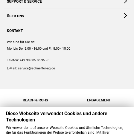
SUPPORT & SERVICE
Webshop
Kontakt
ÜBER UNS
FAQ
Unternehmen
Online-Hilfe
KONTAKT
Historie
Anleitungen
Wir sind für Sie da:
Engagement
Preise
Mo. bis Do. 8:00 - 16:00
und Fr. 8:00 - 15:00
Jobs
Mengenrabatt
Telefon:
+49 30 805 86 95 - 0
Versand
E-Mail:
service@schaeffer-ag.de
REACH & ROHS
ENGAGEMENT
Diese Webseite verwendet Cookies und andere
Technologien
Wir verwenden auf unserer Webseite Cookies und ähnliche Technologien,
die für das Funktionieren der Webseite erforderlich sind. Mit Ihrer