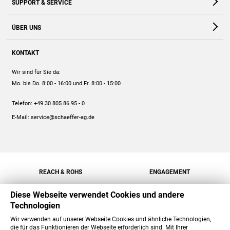
SUPPORT & SERVICE
Webshop
Kontakt
ÜBER UNS
FAQ
Unternehmen
Online-Hilfe
KONTAKT
Historie
Anleitungen
Wir sind für Sie da:
Engagement
Preise
Mo. bis Do. 8:00 - 16:00
und Fr. 8:00 - 15:00
Jobs
Mengenrabatt
Telefon:
+49 30 805 86 95 - 0
Versand
E-Mail:
service@schaeffer-ag.de
REACH & ROHS
ENGAGEMENT
Diese Webseite verwendet Cookies und andere
Technologien
Wir verwenden auf unserer Webseite Cookies und ähnliche Technologien,
die für das Funktionieren der Webseite erforderlich sind. Mit Ihrer